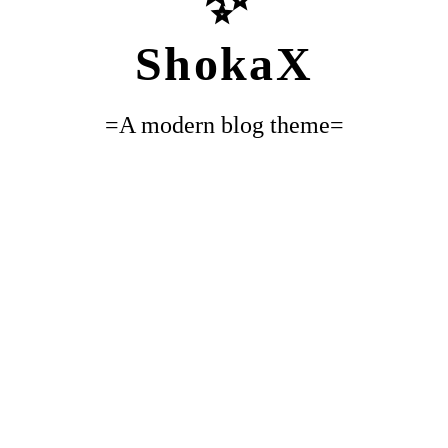
✨
ShokaX
=
A modern blog theme
=