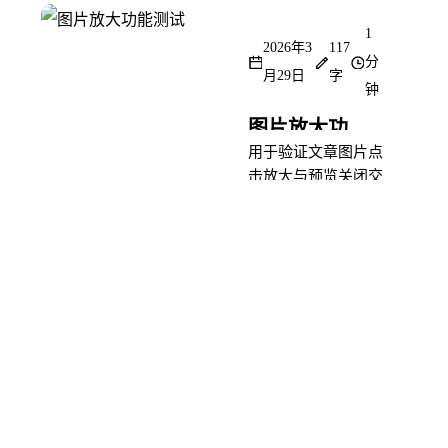
1
2026年3
117
分
月29日
字
钟
图片放大功能测试
用于验证文章图片点
击放大与预览关闭交
互。
Testing
more...
1
2026年2
184
分
月27日
字
钟
自定义 Markdown 语法演示
展示自定义
Markdown 语法的使