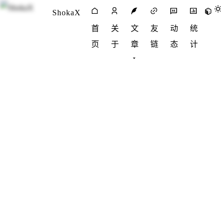
ShokaX
首
关
文
友
动
统
页
于
章
链
态
计